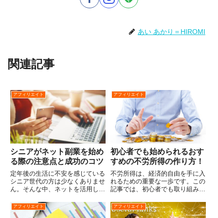
あい あかり＝HIROMI
関連記事
アフィリエイト
アフィリエイト
シニアがネット副業を始め
初心者でも始められるおす
る際の注意点と成功のコツ
すめの不労所得の作り方！
定年後の生活に不安を感じている
不労所得は、経済的自由を手に入
シニア世代の方は少なくありませ
れるための重要な一歩です。この
ん。そんな中、ネットを活用した
記事では、初心者でも取り組みや
副業に挑戦しようと考えている方
すい不労所得の作り方を詳しくご
もいると思います。しかし、副業
紹介します。将来の安定した収入
アフィリエイト
アフィリエイト
を始める際には注意点について知
源を確保するためには、できるだ