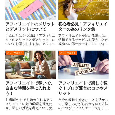
っておく必要があります。本記事
け早く行動に移すことです。不労
では、シニア世代におすすめの
所得に興味がある方は、ぜひ参
副...
考...
アフィリエイトのメリット
初心者必見！アフィリエイ
とデメリットについて
ターの為のリンク集
こんにちは！今回は「アフィリエ
アフィリエイトを始める際には、
イトのメリットとデメリット」に
信頼できるサービスを使うことが
ついてお話ししますね。アフィリ
成功への第一歩です。ここでは、
エイトは魅力的な副業ですが、も
初心者でも簡単に使えるアフィリ
ちろん良い点だけでなく、注意す
エイトのツールやサービスをまと
アフィリエイト
アフィリエイト
べき点もあります。特に60歳以
めました。特に、ブログを始める
上の女性が始める際には、これら
ためのサーバーやアフィリエイト
をしっかり理解しておくことが
プログラム、広告サービスのリ
必...
ン...
アフィリエイトで稼いで、
アフィリエイトで楽しく稼
自由な時間を手に入れよ
ぐ！ブログ運営のコツやメ
う！
リット
1. 60歳からでも始められるアフ
自分の趣味や好きなことを活かし
ィリエイトの魅力60歳を迎えた
て、楽しみながらお金を稼ぐ方法
今、新しい挑戦を考えている女性
の一つがアフィリエイトです。こ
の方は、たくさんいらっしゃるん
の記事では、アフィリエイトを取