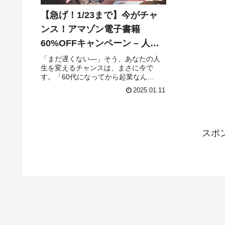
【急げ！1/23まで】今がチャ
ンス！アマゾン電子書籍
60%OFFキャンペーン – 人生
を変える最強ビジネス本特集 –
「まだ遅くない―」そう、あなたの人
生を変えるチャンスは、まさに今で
す。「60代になってから起業なん
て…」「この年齢からアフィリエイト
2025.01.11
って、できるのかしら…」そんな不安
な気持ち、私にもありました。でも、
考えてみてください。20代や30代と違
っ...
スポ