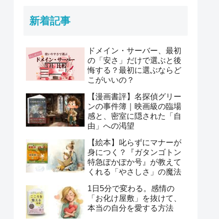
新着記事
ドメイン・サーバー、最初
の「安さ」だけで選ぶと後
悔する？最初に選ぶならど
こがいいの？
【漫画書評】名探偵グリー
ンの事件簿｜映画級の臨場
感と、密室に隠された「自
由」への渇望
【絵本】叱らずにマナーが
身につく？『ガタンゴトン
特急ぽかぽか号』が教えて
くれる「やさしさ」の魔法
1日5分で変わる。感情の
「お化け屋敷」を抜けて、
本当の自分を愛する方法