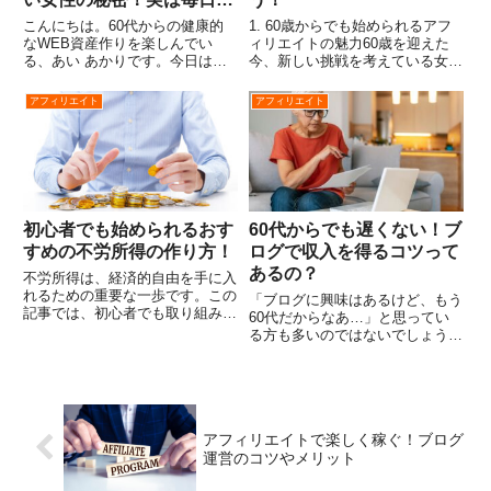
んでいた”ある水”の効果が
こんにちは。60代からの健康的
1. 60歳からでも始められるアフ
すごかった！
なWEB資産作りを楽しんでい
ィリエイトの魅力60歳を迎えた
る、あい あかりです。今日は、
今、新しい挑戦を考えている女性
私たち60代以上の女性にとって
の方は、たくさんいらっしゃるん
切実な「認知症予防」と「若々し
じゃないかしら…。そんな方にお
アフィリエイト
アフィリエイト
さの維持」について、衝撃の事実
勧めなのが、アフィリエイトで
をお伝えしたいと思います。目次
す。アフィリエイトとは、インタ
なぜ年齢とともに認知症リスクが
ーネット上で他人の商品やサー...
高...
初心者でも始められるおす
60代からでも遅くない！ブ
すめの不労所得の作り方！
ログで収入を得るコツって
あるの？
不労所得は、経済的自由を手に入
れるための重要な一歩です。この
「ブログに興味はあるけど、もう
記事では、初心者でも取り組みや
60代だからなあ…」と思ってい
すい不労所得の作り方を詳しくご
る方も多いのではないでしょう
紹介します。将来の安定した収入
か。でも、そんな風に年齢を理由
源を確保するためには、できるだ
にブログを諦めてしまうのは、と
け早く行動に移すことです。不労
てももったいないことです。実
所得に興味がある方は、ぜひ参
は、60代からブログを始めて収
考...
入を得ている方は大勢いらっしゃ
アフィリエイトで楽しく稼ぐ！ブログ
いま...
運営のコツやメリット