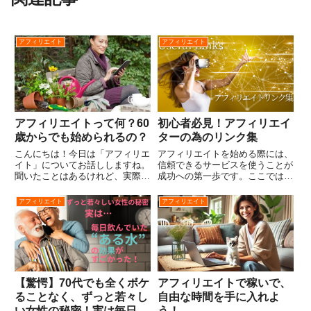
アフィリエイト
アフィリエイト
アフィリエイトって何？60
初心者必見！アフィリエイ
歳からでも始められるの？
ターの為のリンク集
こんにちは！今日は「アフィリエ
アフィリエイトを始める際には、
イト」についてお話ししますね。
信頼できるサービスを使うことが
聞いたことはあるけれど、実際に
成功への第一歩です。ここでは、
どんなものかよくわからない、と
初心者でも簡単に使えるアフィリ
いう方も多いと思います。特に
エイトのツールやサービスをまと
アフィリエイト
アフィリエイト
60歳を過ぎてから何か新しいこ
めました。特に、ブログを始める
とを始めるのは不安が大きいです
ためのサーバーやアフィリエイト
よね。でも、安心してください。
プログラム、広告サービスのリ
ア...
ン...
【驚愕】70代でも全くボケ
アフィリエイトで稼いで、
ることなく、ずっと若々し
自由な時間を手に入れよ
い女性の秘密！実は毎日飲
う！