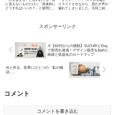
に見えないものだけに「具体的に
スライドさせながら、思わず声が
どうすればいいの？」と疑問に思
漏れてしまいました。今回ご紹介
う方も多いのではないでしょう
するのは、カーボさん著『名探偵
か。今回ご紹介する、セラピス
グリーンの事件簿① ～黄金の鳥
ト・あかりさんの著書『心（ここ
籠と鉄壁の二重密室～』です。フ
ろ）を整える技術』は、その疑問
ルカラーで描かれる本作は、漫画
スポンサーリンク
を鮮やかに解決してくれる「内観
の枠を超えた「映像的体験」を
の教...
届...
🎉【60代からの挑戦】SUZURIとEtsy
で初売れ達成！デザイン販売を始めた
経緯と収益化のロードマップ
AIと作る、世界にひとつの「私の物
語」。
コメント
コメントを書き込む