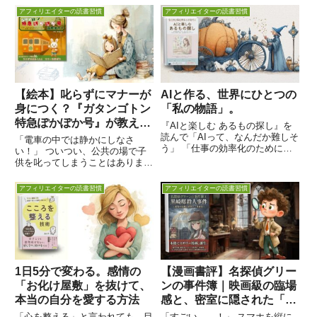
アフィリエイターの読書習慣
アフィリエイターの読書習慣
【絵本】叱らずにマナーが
AIと作る、世界にひとつの
身につく？『ガタンゴトン
「私の物語」。
特急ぽかぽか号』が教えて
『AIと楽しむ あるもの探し』を
くれる「やさしさ」の魔法
読んで「AIって、なんだか難しそ
「電車の中では静かにしなさ
う」 「仕事の効率化のために使
い！」 ついつい、公共の場で子
うものでしょ？」 そんな風に思
供を叱ってしまうことはありませ
っている方にこそ、ぜひ手に取っ
んか？今回ご紹介する絵本『ガタ
てほしい本に出会いました。夢実
ンゴトン 特急ぽかぽか号 出発進
アフィリエイターの読書習慣
アフィリエイターの読書習慣
現パソコンコーチ・はまちゃん先
行！』は、そんな悩みを抱えるパ
生の著書『なりたい私にゆる...
パ・ママにぜひ読んでほしい、心
温まる冒険マナーブックです。
1....
1日5分で変わる。感情の
【漫画書評】名探偵グリー
「お化け屋敷」を抜けて、
ンの事件簿｜映画級の臨場
本当の自分を愛する方法
感と、密室に隠された「自
由」への渇望
「心を整える」と言われても、目
「すごい……！」 スマホを縦に